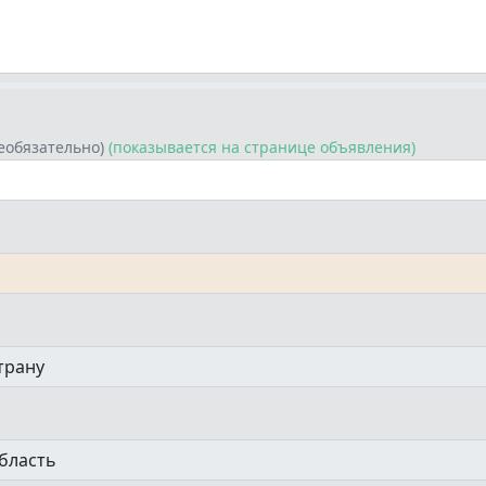
еобязательно)
(показывается на странице объявления)