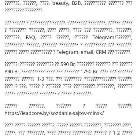
???????, ??????, ????, beauty, B2B, ?????????? ??????? ???
????????? ????????.
??? ?????? ? ?????????? ??????: ????????? ????????, ?????? ?????
? ???????? ???????, ???? ?????, ???? ??? ?????????, ???????,
???????, FAQ, ????? ??????, ?????? Telegram/???????,
????????? ??????, ??????? ????????? ? ?????????? ??? ???????.
?????? ????? ?????????? ? Telegram, email, CRM ??? ???????.
??????: ??????? ???????? ?? 590 Br, ???????? ??????? ??? ??????
890 Br, ??????????? ???? ??? ??????? 1790 Br. ???? ??? ???????
??????? ?????? 1-3 ???. ??? ???????? ??????????????? ??????:
???? ? ???, ????? ? ??????? ???? ?????????? ????????, ???????
????? ?????????? ???????? ? ????? ? ???????.
?????? ???????, ??????? ? ????? ??????:
https://leadcore.by/sozdanie-sajtov-minsk/
???? ????? ?????? ??????, ????? ?????? ????????, ???????? ????,
?????, ??? ????????, ???? ?????? ????????? ?????? ? 1-2 ?????