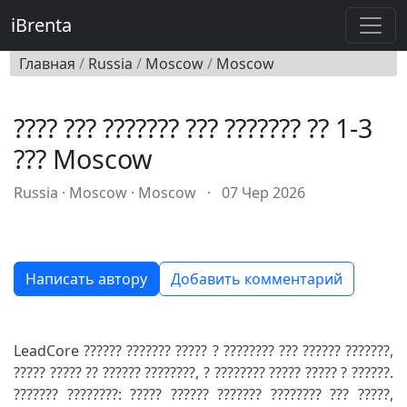
iBrenta
Главная
/
Russia
/
Moscow
/
Moscow
???? ??? ??????? ??? ??????? ?? 1-3
??? Moscow
Russia · Moscow · Moscow
·
07 Чер 2026
Написать автору
Добавить комментарий
LeadCore ?????? ??????? ????? ? ???????? ??? ?????? ???????,
????? ????? ?? ?????? ????????, ? ???????? ????? ????? ? ??????.
??????? ????????: ????? ?????? ??????? ???????? ??? ?????,