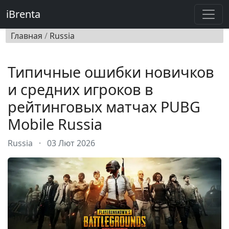
iBrenta
Главная
/
Russia
Типичные ошибки новичков
и средних игроков в
рейтинговых матчах PUBG
Mobile Russia
Russia
·
03 Лют 2026