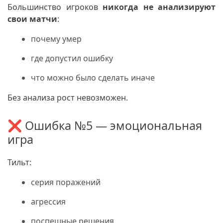
Большинство игроков
никогда не анализируют
свои матчи
:
почему умер
где допустил ошибку
что можно было сделать иначе
Без анализа рост невозможен.
❌ Ошибка №5 — эмоциональная
игра
Тильт:
серия поражений
агрессия
поспешные решения