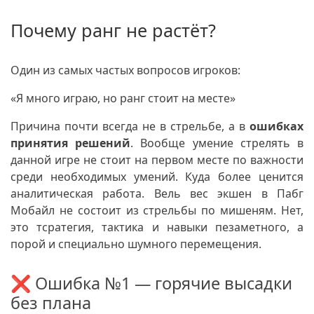
Почему ранг не растёт?
Один из самых частых вопросов игроков:
«Я много играю, но ранг стоит на месте»
Причина почти всегда не в стрельбе, а в
ошибках
принятия решений
. Вообще умение стрелять в
данной игре не стоит на первом месте по важности
среди необходимых умений. Куда более ценится
аналитическая работа. Вель вес экшен в Пабг
Мобайл не состоит из стрельбы по мишеням. Нет,
это тсратегия, тактика и навыки пезаметного, а
порой и специально шумного перемещения.
❌ Ошибка №1 — горячие высадки
без плана