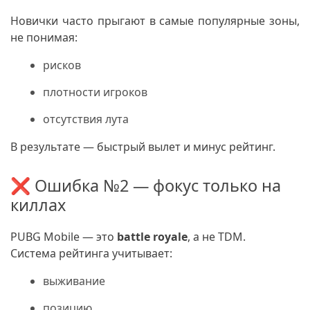
Новички часто прыгают в самые популярные зоны,
не понимая:
рисков
плотности игроков
отсутствия лута
В результате — быстрый вылет и минус рейтинг.
❌ Ошибка №2 — фокус только на
киллах
PUBG Mobile — это
battle royale
, а не TDM.
Система рейтинга учитывает:
выживание
позицию