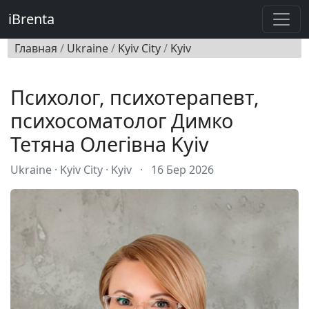
iBrenta
Главная
/
Ukraine
/
Kyiv City
/
Kyiv
Психолог, психотерапевт,
психосоматолог Димко
Тетяна Олегівна Kyiv
Ukraine · Kyiv City · Kyiv
·
16 Бер 2026