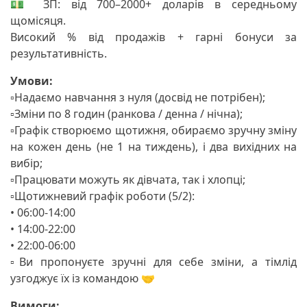
💵 ЗП: від 700–2000+ доларів в середньому
щомісяця.
Високий % від продажів + гарні бонуси за
результативність.
Умови:
▫️Надаємо навчання з нуля (досвід не потрібен);
▫️Зміни по 8 годин (ранкова / денна / нічна);
▫️Графік створюємо щотижня, обираємо зручну зміну
на кожен день (не 1 на тиждень), і два вихідних на
вибір;
▫️Працювати можуть як дівчата, так і хлопці;
▫️Щотижневий графік роботи (5/2):
• 06:00-14:00
• 14:00-22:00
• 22:00-06:00
▫️Ви пропонуєте зручні для себе зміни, а тімлід
узгоджує їх із командою 🤝
Вимоги: