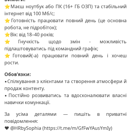
⭐️Маєш ноутбук або ПК (16+ ГБ ОЗП) та стабільний
інтернет від 100 Мб/с;
⭐️Готовність працювати повний день (це основна
робота, не підробіток);
⭐️Вік: від 18–40 років;
⭐️Гнучкість щодо змін - можливість
підлаштовуватись під командний графік;
⭐️Готовий(-а) працювати повний день і хочеш
рости.
Обовʼязки:
▪️Спілкування з клієнтами та створення атмосфери й
продаж контенту.
▪️Постійно розвиватись та вдосконалювати власні
навички комункації.
За усіма деталями — пишіть в приватні
повідомлення:
❤ @HRbySophia (https://t.me/m/GfFwYAusYmIy)