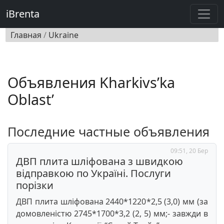
iBrenta
Главная
/
Ukraine
Объявления Kharkivs’ka
Oblast’
Последние частные объявления
09:51, 20 Бер
ДВП плита шліфована з швидкою
відправкою по Україні. Послуги
порізки
ДВП плита шліфована 2440*1220*2,5 (3,0) мм (за
домовленістю 2745*1700*3,2 (2, 5) мм;- завжди в