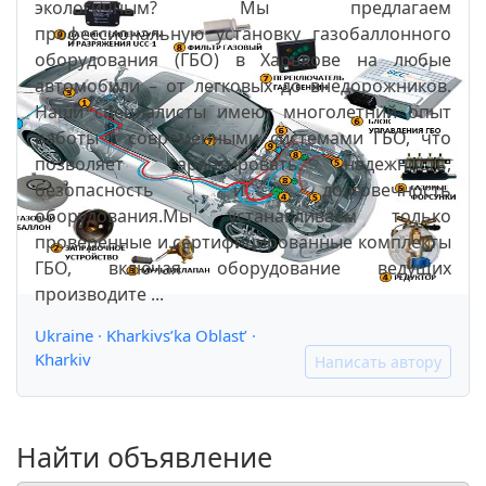
экологичным? Мы предлагаем
профессиональную установку газобаллонного
оборудования (ГБО) в Харькове на любые
автомобили – от легковых до внедорожников.
Наши специалисты имеют многолетний опыт
работы с современными системами ГБО, что
позволяет гарантировать надежность,
безопасность и долговечность
оборудования.Мы устанавливаем только
проверенные и сертифицированные комплекты
ГБО, включая оборудование ведущих
производите ...
Ukraine
·
Kharkivs’ka Oblast’
·
Kharkiv
Написать автору
Найти объявление