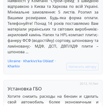
наявності у Компанії “Строй-Трейд” з швидкою
відправкою з Києва та Харкова по всій Україні.
Мінімальне замовлення: 5 листів. Розпил за
Вашими розмірами. Будь-яка форма оплати.
Телефонуйте! Понад 14 років поставляємо Вам
матеріали українських та світових виробників:-
акриловий камінь Hanex та HPL-компакт плити;-
фанеру ФСФ (водостійку) сортову, шпоновану та
ламіновану;- МДФ, ДСП, ДВП/ХДФ плити –
шпонова ...
Ukraine
·
Kharkivs’ka Oblast’
·
Kharkiv
Написать автору
20:12, 10 Лют
Установка ГБО
Хотите снизить расходы на бензин и сделать
свой автомобиль более экономичным и