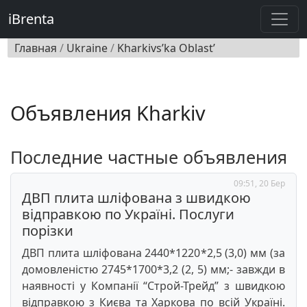
iBrenta
Главная
/
Ukraine
/
Kharkivs’ka Oblast’
Объявления Kharkiv
Последние частные объявления
09:51, 20 Бер
ДВП плита шліфована з швидкою
відправкою по Україні. Послуги
порізки
ДВП плита шліфована 2440*1220*2,5 (3,0) мм (за
домовленістю 2745*1700*3,2 (2, 5) мм;- завжди в
наявності у Компанії “Строй-Трейд” з швидкою
відправкою з Києва та Харкова по всій Україні.