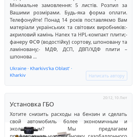
Мінімальне замовлення: 5 листів. Розпил за
Вашими розмірами. Будь-яка форма оплати.
Телефонуйте! Понад 14 років поставляємо Вам
матеріали українських та світових виробників:-
акриловий камінь Hanex та HPL-компакт плити;-
фанеру ФСФ (водостійку) сортову, шпоновану та
ламіновану;- МДФ, ДСП, ДВП/ХДФ плити –
шпонова ...
Ukraine
·
Kharkivs’ka Oblast’
·
Kharkiv
Написать автору
20:12, 10 Лют
Установка ГБО
Хотите снизить расходы на бензин и сделать
свой автомобиль более экономичным и
экологичным? Мы предлагаем
профессиональную установку газобаллонного