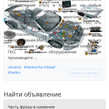
оборудования (ГБО) в Харькове на любые
автомобили – от легковых до внедорожников.
Наши специалисты имеют многолетний опыт
работы с современными системами ГБО, что
позволяет гарантировать надежность,
безопасность и долговечность
оборудования.Мы устанавливаем только
проверенные и сертифицированные комплекты
ГБО, включая оборудование ведущих
производите ...
Ukraine
·
Kharkivs’ka Oblast’
·
Kharkiv
Написать автору
Найти объявление
Часть фразы в названии