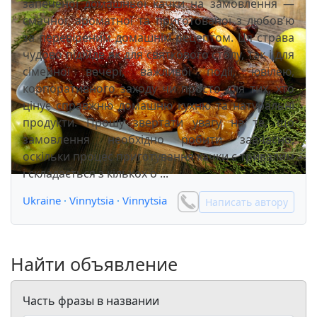
запеченої домашньої качки на замовлення —
смачної, ароматної та приготованої з любов’ю
за перевіреним домашнім рецептом. Ця страва
чудово підійде як для святкового столу, так і для
сімейної вечері, важливої події, ювілею,
корпоративного заходу чи просто для тих, хто
цінує справжню домашню кухню та натуральні
продукти. Прошу звертати увагу на те, що
замовлення необхідно робити завчасно,
оскільки процес приготування качки є тривалим
і складається з кількох о ...
Ukraine
·
Vinnytsia
·
Vinnytsia
Написать автору
Найти объявление
Часть фразы в названии