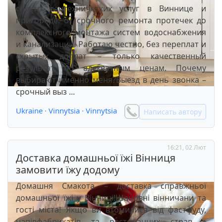
спектр сантехнических услуг в Виннице и
пригороде: от срочного ремонта протечек до
комплексного монтажа систем водоснабжения
и канализации. Работаю честно, без переплат и
скрытых доплат – только качественный
результат по адекватным ценам. Почему
выбирают именно меня?Выезд в день звонка –
срочный выз ...
Ukraine
·
Vinnytsia
·
Vinnytsia
Написать автору
16:21, 02 Лют
Доставка домашньої їжі Вінниця
замовити їжу додому
Домашня Смакота – доставка справжньої
домашньої їжі у Вінниці!Шановні вінничани та
гості міста! Якщо ви втомилися від фастфуду,
напівфабрикатів та ресторанних страв з