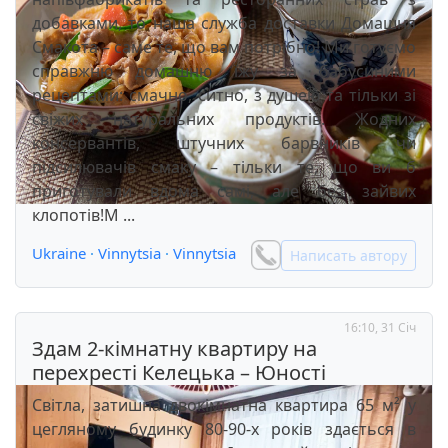
добавками, то наша служба доставки Домашня
Смакота – саме те, що вам потрібно! Ми готуємо
справжню домашню їжу за бабусиними
рецептами: смачно, ситно, з душею та тільки зі
свіжих натуральних продуктів. Жодних
консервантів, штучних барвників чи
підсилювачів смаку – тільки те, що ви б
приготували вдома самі, але без зайвих
клопотів!М ...
Ukraine
·
Vinnytsia
·
Vinnytsia
Написать автору
16:10, 31 Січ
Здам 2-кімнатну квартиру на
перехресті Келецька – Юності
Світла, затишна двокімнатна квартира 65 м² у
цегляному будинку 80-90-х років здається в