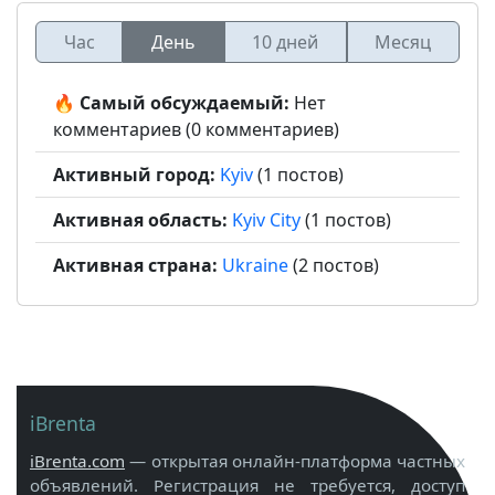
Час
День
10 дней
Месяц
🔥 Самый обсуждаемый:
Нет
комментариев (0 комментариев)
Активный город:
Kyiv
(1 постов)
Активная область:
Kyiv City
(1 постов)
Активная страна:
Ukraine
(2 постов)
iBrenta
iBrenta.com
— открытая онлайн-платформа частных
объявлений. Регистрация не требуется, доступ