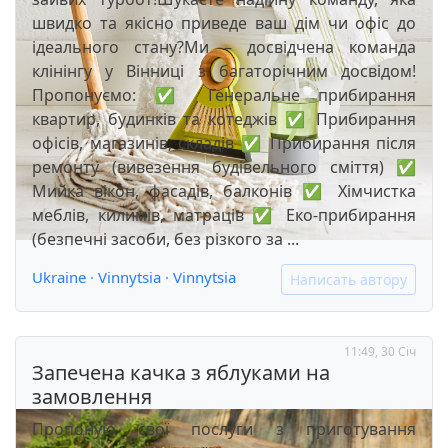
швидко та якісно приведе ваш дім чи офіс до
ідеального стану?Ми – досвідчена команда
клінінгу у Вінниці з багаторічним досвідом!
Пропонуємо: ✅ Генеральне прибирання
квартир, будинків та котеджів ✅ Прибирання
офісів, магазинів, складів ✅ Прибирання після
ремонту (вивезення будівельного сміття) ✅
Мийка вікон, фасадів, балконів ✅ Хімчистка
меблів, килимів, матраців ✅ Еко-прибирання
(безпечні засоби, без різкого за ...
Ukraine
·
Vinnytsia
·
Vinnytsia
Написать автору
11:49, 30 Січ
Запечена качка з яблуками на
замовлення
Пропоную свої послуги з приготування