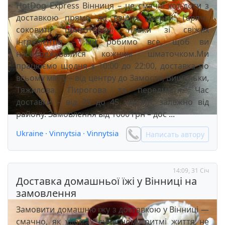
HotDog Express Вінниця – це смачні хот-доги з
доставкою прямо до ваших дверей! Гарячі,
соковиті, приготовані тільки зі свіжих
інгредієнтів – ми робимо все, щоб ви
насолоджувалися кожним шматочком.Ми
працюємо щодня з 10:00 до 22:00, доставка по
всьому місту – від центру до Замостя, Вишеньки,
Тяжилова, Пирогова та передмістя. Час
доставки – від 25 до 45 хвилин, залежно від
району. Замовлення від 1000 грн – дос ...
Ukraine
·
Vinnytsia
·
Vinnytsia
Написать автору
14:09, 31 Січ
Доставка домашньої їжі у Вінниці на
замовлення
Замовити домашню їжу з доставкою у Вінниці —
смачно, як удомаУ сучасному ритмі життя не