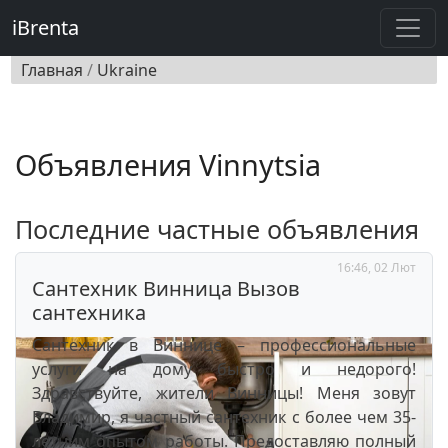
iBrenta
Главная
/
Ukraine
Объявления Vinnytsia
Последние частные объявления
16:46, 02 Лют
Сантехник Винница Вызов
сантехника
Сантехник в Виннице – профессиональные
услуги на дому быстро и недорого!
Здравствуйте, жители Винницы! Меня зовут
Владимир, я частный сантехник с более чем 35-
летним опытом работы. Предоставляю полный