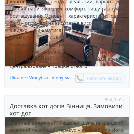
довгострокову оренду. Ідеальний варіант для
сім’ї чи пари, яка цінує комфорт, тишу та зручне
розташування.Основні характеристики:Поверх
2 з 9 – оптимальна висота: не високо, не низько,
швидко підніматися пішки, якщо раптом
вимкнуть світло.Ліфт працює навіть при
блекаутах!Загальна площа – 65 м², кухня – 7
м².Роздільне планування: дві ізольовані
кімнати.Санвузол роздільний.Опалення
централізоване – працює стабі ...
Ukraine
·
Vinnytsia
·
Vinnytsia
Написать автору
15:10, 31 Січ
Доставка хот догів Вінниця. Замовити
хот-дог
Шановні вінничани! Якщо ви шукаєте швидкий,
смачний та ситний перекус – ви знайшли його!