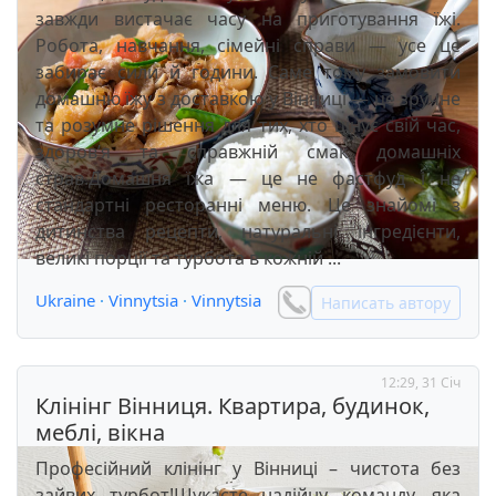
завжди вистачає часу на приготування їжі.
Робота, навчання, сімейні справи — усе це
забирає сили й години. Саме тому замовити
домашню їжу з доставкою у Вінниці — це зручне
та розумне рішення для тих, хто цінує свій час,
здоров’я та справжній смак домашніх
страв.Домашня їжа — це не фастфуд і не
стандартні ресторанні меню. Це знайомі з
дитинства рецепти, натуральні інгредієнти,
великі порції та турбота в кожній ...
Ukraine
·
Vinnytsia
·
Vinnytsia
Написать автору
12:29, 31 Січ
Клінінг Вінниця. Квартира, будинок,
меблі, вікна
Професійний клінінг у Вінниці – чистота без
зайвих турбот!Шукаєте надійну команду, яка